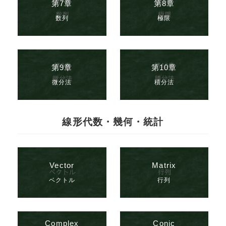
第7章
第8章
数列
極限
第9章
第10章
微分法
積分法
線形代数・幾何・統計
Vector
Matrix
ベクトル
行列
Complex
Conic