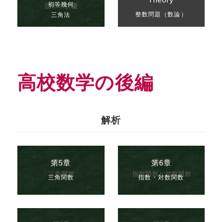
初等幾何
整数問題（数論）
三角法
高校数学の後編
解析
第5章
第6章
三角関数
指数・対数関数