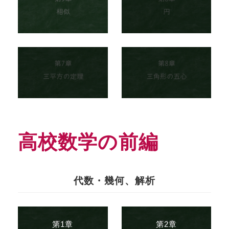
高校数学の前編
代数・幾何、解析
第1章
第2章