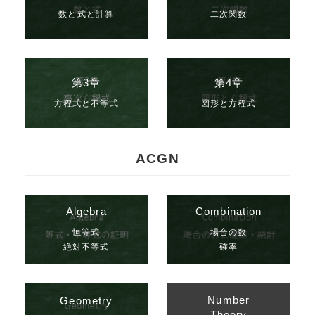
数と式と計算
二次関数
第3章
第4章
方程式と不等式
図形と方程式
ACGN
Algebra
Combination
恒等式
場合の数
絶対不等式
確率
Number
Geometry
Theory