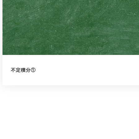
不定積分①
投
稿
ナ