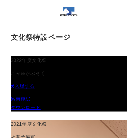
文化祭特設ページ
2022年度文化祭
こみゅかぶそく
入場する
洛南模試
ダウンロード
2021年度文化祭
社畜予備軍