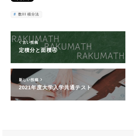
数III 積分法
古い投稿
定積分と面積④
新しい投稿
2021年度大学入学共通テスト