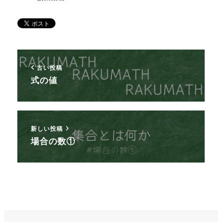
古い投稿
式の値
新しい投稿
場合の数①